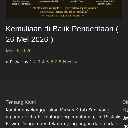
Kemuliaan di Balik Penderitaan (
26 Mei 2026 )
Mei 25, 2026
« Previous
1
2
3
4
5
6
7
8
Next »
Tentang Kami
Of
Kami menyelenggarakan Kursus Kitab Suci yang
Kl
dipandu oleh ahli teologi berpengalaman, Dr. Paskalis
Ja
Edwin. Dengan pendekatan yang ringan dan mudah
In