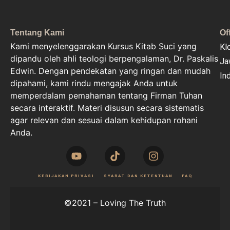
Tentang Kami
Of
Kami menyelenggarakan Kursus Kitab Suci yang
Kl
dipandu oleh ahli teologi berpengalaman, Dr. Paskalis
Ja
Edwin. Dengan pendekatan yang ringan dan mudah
In
dipahami, kami rindu mengajak Anda untuk
memperdalam pemahaman tentang Firman Tuhan
secara interaktif. Materi disusun secara sistematis
agar relevan dan sesuai dalam kehidupan rohani
Anda.
KEBIJAKAN PRIVASI
SYARAT DAN KETENTUAN
FAQ
©2021 – Loving The Truth