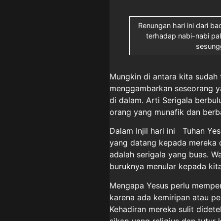
Renungan hari ini dari ba
terhadap nabi-nabi p
sesungg
Mungkin di antara kita sudah 
menggambarkan seseorang yang
di dalam. Arti Serigala berb
orang yang munafik dan berb
Dalam Injil hari ini Tuhan Y
yang datang kepada mereka 
adalah serigala yang buas. W
buruknya menular kepada kita
Mengapa Yesus perlu memper
karena ada kemiripan atau pe
Kehadiran mereka sulit didet
sikap yang religius dan tutu