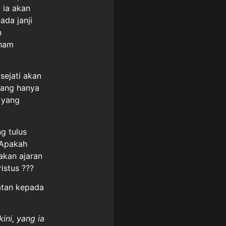
 ia akan
ada janji
n
aham
sejati akan
yang hanya
 yang
g tulus
 Apakah
akan ajaran
istus ???
atan kepada
ini, yang ia