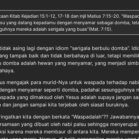
caan Kitab Kejadian 15:1-12, 17-18 dan injil Matius 7:15-20. “Waspa
alsu yang datang kepadamu dengan menyamar sebagai domba, teta
uhnya mereka adalah serigala yang buas”(Mat. 7:15).
tidak asing lagi dengan idiom “serigala berbulu domba”. Idi
 tampak baik dan tidak berbahaya di luar, tetapi memiliki
ulu domba adalah hewan yang menyamar, yang menjadi simb
ahaya.
esus mengajak para murid-Nya untuk waspada terhadap nabi
dengan menyamar seperti domba, padahal sesungguhnya 
aspada yang dimaksud oleh Yesus adalah supaya jangan sa
 dan jangan sampai kita terjebak oleh siasat buruknya.
ingatkan kita dengan berkata “Waspadalah”?? Jawabannya
rsamaan yang dibuat oleh nabi palsu sehingga menyerupai n
eksi karena mereka membaur di antara kita. Mereka memper
r kata yang manis. Namun, di balik penampilan mereka yang 