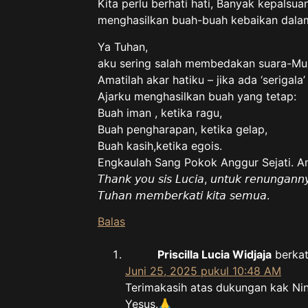
Kita perlu berhati hati, Banyak kepalsu
menghasilkan buah-buah kebaikan dala
Ya Tuhan,
aku sering salah membedakan suara-Mu 
Amatilah akar hatiku – jika ada ‘serigala
Ajarku menghasilkan buah yang tetap:
Buah iman , ketika ragu,
Buah pengharapan, ketika gelap,
Buah kasih,ketika egois.
Engkaulah Sang Pokok Anggur Sejati. Am
𝘛𝘩𝘢𝘯𝘬 𝘺𝘰𝘶 𝘴𝘪𝘴 𝘓𝘶𝘤𝘪𝘢, 𝘶𝘯𝘵𝘶𝘬 𝘳𝘦𝘯𝘶𝘯𝘨𝘢𝘯𝘯
𝘛𝘶𝘩𝘢𝘯 𝘮𝘦𝘮𝘣𝘦𝘳𝘬𝘢𝘵𝘪 𝘬𝘪𝘵𝘢 𝘴𝘦𝘮𝘶𝘢.
Balas
Priscilla Lucia Widjaja
berkat
Juni 25, 2025 pukul 10:48 AM
Terimakasih atas dukungan kak Ni
Yesus.🙏