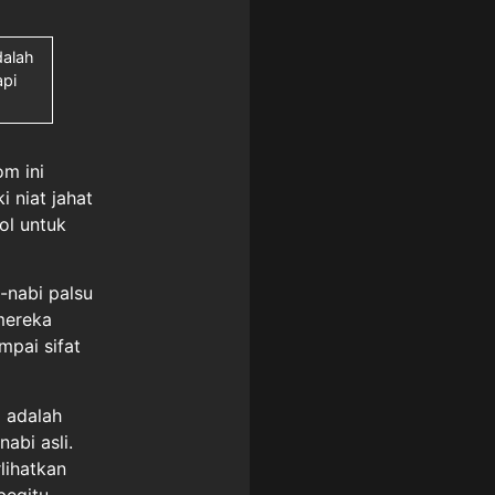
dalah
pi
om ini
 niat jahat
ol untuk
-nabi palsu
mereka
mpai sifat
 adalah
abi asli.
lihatkan
begitu