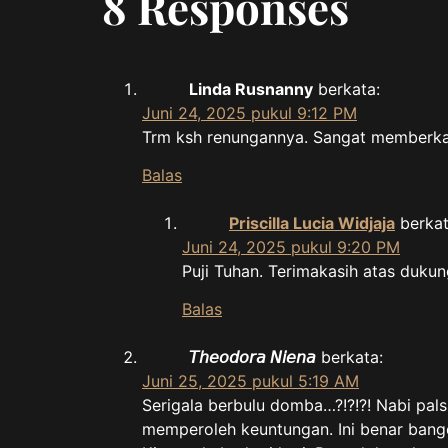
8 Responses
Linda Rusnanny
berkata:
Juni 24, 2025 pukul 9:12 PM
Trm ksh renungannya. Sangat memberka
Balas
Priscilla Lucia Widjaja
berkat
Juni 24, 2025 pukul 9:20 PM
Puji Tuhan. Terimakasih atas duku
Balas
𝘛𝘩𝘦𝘰𝘥𝘰𝘳𝘢 𝘕𝘪𝘦𝘯𝘢
berkata:
Juni 25, 2025 pukul 5:19 AM
Serigala berbulu domba…?!?!?! Nabi pa
memperoleh keuntungan. Ini benar bange