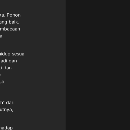
ka. Pohon
ang baik.
pembacaan
a
hidup sesuai
badi dan
i dan
p,
ti,
.
h” dari
utnya,
rhadap