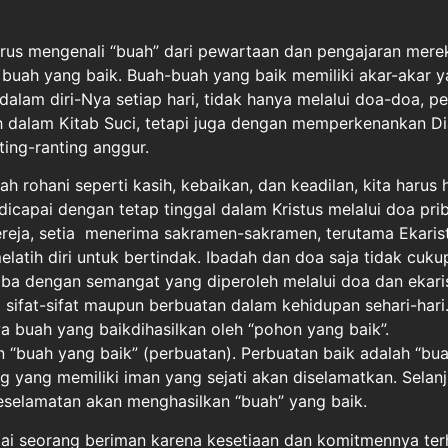
arus mengenali “buah” dari pewartaan dan pengajaran mere
buah yang baik. Buah-buah yang baik memiliki akar-akar y
 dalam diri-Nya setiap hari, tidak hanya melalui doa-doa, 
 dalam Kitab Suci, tetapi juga dengan memperkenankan Di
ing-ranting anggur.
 rohani seperti kasih, kebaikan, dan keadilan, kita harus 
i dicapai dengan tetap tinggal dalam Kristus melalui doa pri
reja, setia menerima sakramen-sakramen, terutama Ekarist
elatih diri untuk bertindak. Ibadah dan doa saja tidak cuku
a dengan semangat yang diperoleh melalui doa dan ekaris
 sifat-sifat maupun berbuatan dalam kehidupan sehari-hari
a buah yang baikdihasilkan oleh “pohon yang baik”.
 “buah yang baik” (perbuatan). Perbuatan baik adalah “bua
ng yang memiliki iman yang sejati akan diselamatkan. Selanj
eselamatan akan menghasilkan “buah” yang baik.
i seorang beriman karena kesetiaan dan komitmennya te