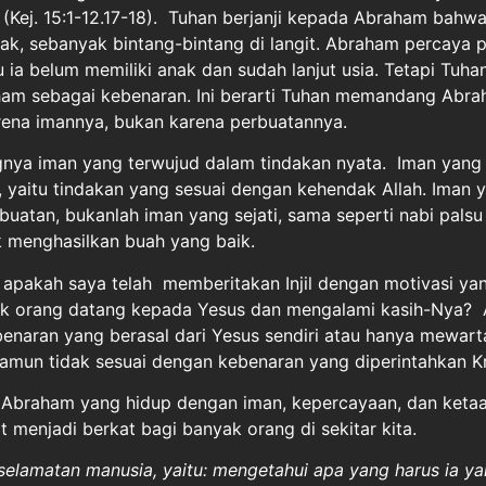
 (Kej. 15:1-12.17-18). Tuhan berjanji kepada Abraham bahwa
ak, sebanyak bintang-bintang di langit. Abraham percaya p
 ia belum memiliki anak dan sudah lanjut usia. Tetapi Tuha
am sebagai kebenaran. Ini berarti Tuhan memandang Abr
rena imannya, bukan karena perbuatannya.
ngnya iman yang terwujud dalam tindakan nyata. Iman yang 
 yaitu tindakan yang sesuai dengan kehendak Allah. Iman 
uatan, bukanlah iman yang sejati, sama seperti nabi palsu
k menghasilkan buah yang baik.
l, apakah saya telah memberitakan Injil dengan motivasi yan
 orang datang kepada Yesus dan mengalami kasih-Nya?
naran yang berasal dari Yesus sendiri atau hanya mewart
amun tidak sesuai dengan kebenaran yang diperintahkan Kr
a Abraham yang hidup dengan iman, kepercayaan, dan keta
t menjadi berkat bagi banyak orang di sekitar kita.
selamatan manusia, yaitu: mengetahui apa yang harus ia yak