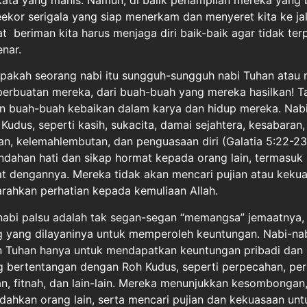
ekor serigala yang siap menerkam dan menyeret kita ke ja
at beriman kita harus menjaga diri baik-baik agar tidak te
nar.
pakah seorang nabi itu sungguh-sungguh nabi Tuhan atau n
perbuatan mereka, dari buah-buah yang mereka hasilkan! T
an buah-buah kebaikan dalam karya dan hidup mereka. Nabi
udus, seperti kasih, sukacita, damai sejahtera, kesabaran,
an, kelemahlembutan, dan penguasaan diri (Galatia 5:22-23
ndahan hati dan sikap hormat kepada orang lain, termasuk
t dengannya. Mereka tidak akan mencari pujian atau keku
garahkan perhatian kepada kemuliaan Allah.
nabi palsu adalah tak segan-segan “memangsa” jemaatnya, 
 yang dilayaninya untuk memperoleh keuntungan. Nabi-n
an Tuhan hanya untuk mendapatkan keuntungan pribadi dan
 bertentangan dengan Roh Kudus, seperti perpecahan, per
ihan, fitnah, dan lain-lain. Mereka menunjukkan kesombongan
ahkan orang lain, serta mencari pujian dan kekuasaan untu