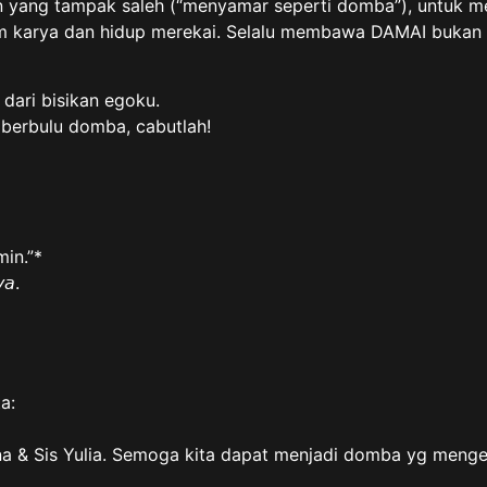
an yang tampak saleh (“menyamar seperti domba”), untuk me
m karya dan hidup merekai. Selalu membawa DAMAI bukan
dari bisikan egoku.
’ berbulu domba, cabutlah!
in.”*
𝘢.
a:
na & Sis Yulia. Semoga kita dapat menjadi domba yg menge