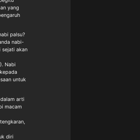
lan yang
rpengaruh
abi palsu?
anda nabi-
 sejati akan
). Nabi
 kepada
asaan untuk
dalam arti
abi macam
tengkaran,
,
k diri