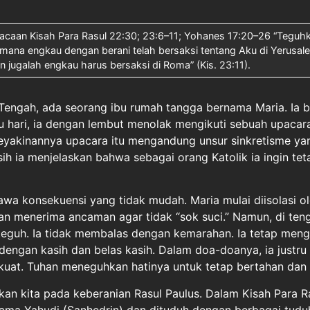
 bacaan Kisah Para Rasul 22:30; 23:6–11; Yohanes 17:20–26 “Teguh
mana engkau dengan berani telah bersaksi tentang Aku di Yerusal
n jugalah engkau harus bersaksi di Roma” (Kis. 23:11).
 Tengah, ada seorang ibu rumah tangga bernama Maria. Ia b
u hari, ia dengan lembut menolak mengikuti sebuah upacara
eyakinannya upacara itu mengandung unsur sinkretisme yan
h ia menjelaskan bahwa sebagai orang Katolik ia ingin tet
wa konsekuensi yang tidak mudah. Maria mulai diisolasi ol
hkan menerima ancaman agar tidak “sok suci.” Namun, di ten
 teguh. Ia tidak membalas dengan kemarahan. Ia tetap meng
dengan kasih dan belas kasih. Dalam doa-doanya, ia justr
kuat. Tuhan meneguhkan hatinya untuk tetap bertahan dan 
n kita pada keberanian Rasul Paulus. Dalam Kisah Para Ra
a Yahudi (Sanhedrin) dan dituduh dengan berbagai tuduh