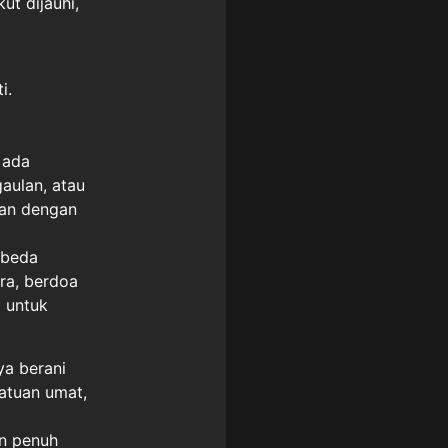
ut dijauhi,
i.
 ada
aulan, atau
kan dengan
rbeda
ara, berdoa
i untuk
ya berani
atuan umat,
an penuh