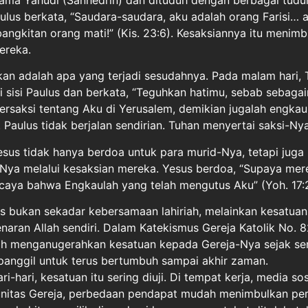
lus berkata, “Saudara-saudara, aku adalah orang Farisi… ak
ngkitan orang mati!” (Kis. 23:6). Kesaksiannya itu menimb
ereka.
an adalah apa yang terjadi sesudahnya. Pada malam hari, 
di sisi Paulus dan berkata, “Teguhkan hatimu, sebab sebag
ersaksi tentang Aku di Yerusalem, demikian jugalah engkau
. Paulus tidak berjalan sendirian. Tuhan menyertai saksi-Nya
 Yesus tidak hanya berdoa untuk para murid-Nya, tetapi juga 
ya melalui kesaksian mereka. Yesus berdoa, “Supaya me
caya bahwa Engkaulah yang telah mengutus Aku” (Yoh. 17:2
s bukan sekadar kebersamaan lahiriah, melainkan kesatua
naran Allah sendiri. Dalam Katekismus Gereja Katolik No. 
lah menganugerahkan kesatuan kepada Gereja-Nya sejak se
ipanggil untuk terus bertumbuh sampai akhir zaman.
hari, kesatuan itu sering diuji. Di tempat kerja, media sos
nitas Gereja, perbedaan pendapat mudah menimbulkan pe