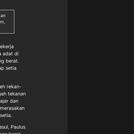
kan
em,
ekerja
 adat di
g berat.
ap setia
eh rekan-
gah tekanan
ajar dan
u merasakan
setia.
sul, Paulus
an berat.