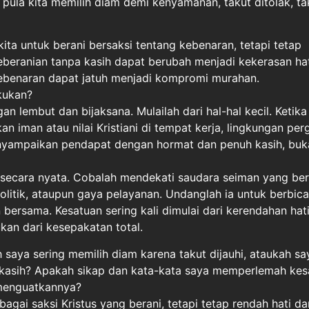
pula kita memilih diam demi kenyamanan, takut ditolak, tak
ita untuk berani bersaksi tentang kebenaran, tetapi tetap
beranian tanpa kasih dapat berubah menjadi kekerasan hat
kebenaran dapat jatuh menjadi kompromi murahan.
kukan?
an lembut dan bijaksana. Mulailah dari hal-hal kecil. Ketika
iman atau nilai Kristiani di tempat kerja, lingkungan perg
enyampaikan pendapat dengan hormat dan penuh kasih, bu
secara nyata. Cobalah mendekati saudara seiman yang be
 politik, ataupun gaya pelayanan. Undanglah ia untuk berbic
bersama. Kesatuan sering kali dimulai dari kerendahan hat
an dari kesepakatan total.
saya sering memilih diam karena takut dijauhi, ataukah sa
n kasih? Apakah sikap dan kata-kata saya memperlemah kes
menguatkannya?
gai saksi Kristus yang berani, tetapi tetap rendah hati d