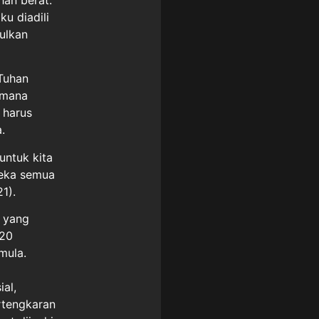
u diadili
ulkan
Tuhan
aimana
 harus
.
untuk kita
reka semua
1).
n yang
820
mula.
ial,
rtengkaran