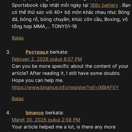
Sportsbook cập nhật mỗi ngày tại
188v battery
. Bạn
có thể thử sức với 40+ bộ môn khác nhau như: Bóng
đá, bóng rổ, bóng chuyền, khúc côn cầu, Boxing, võ
tổng hợp MMA,… TONY01-16
Balas
Рестраця
berkata:
Februari 2, 2026 pukul 8:57 PM
Can you be more specific about the content of your
article? After reading it, I still have some doubts.
Hope you can help me.
https://www.binance.info/register?ref=IXBIAFVY
Balas
binance
berkata:
Maret 30, 2026 pukul 2:58 PM
Your article helped me a lot, is there any more