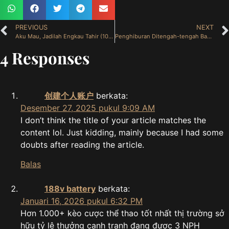
PREVIOUS
NEXT
Aku Mau, Jadilah Engkau Tahir (10 Januari 2025)
Penghiburan Ditengah-tengah Badai Hidup (12 Januari 2025)
4 Responses
创建个人账户
berkata:
Desember 27, 2025 pukul 9:09 AM
I don’t think the title of your article matches the
content lol. Just kidding, mainly because I had some
doubts after reading the article.
Balas
188v battery
berkata:
Januari 16, 2026 pukul 6:32 PM
Hơn 1.000+ kèo cược thể thao tốt nhất thị trường sở
hữu tỷ lệ thưởng cạnh tranh đang được 3 NPH