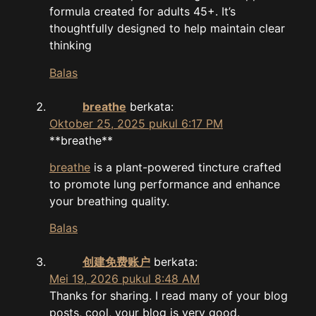
formula created for adults 45+. It’s
thoughtfully designed to help maintain clear
thinking
Balas
breathe
berkata:
Oktober 25, 2025 pukul 6:17 PM
** breathe**
breathe
is a plant-powered tincture crafted
to promote lung performance and enhance
your breathing quality.
Balas
创建免费账户
berkata:
Mei 19, 2026 pukul 8:48 AM
Thanks for sharing. I read many of your blog
posts, cool, your blog is very good.