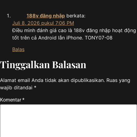
188v đăng nhập
berkata:
Juli 8, 2026 pukul 7:06 PM
Điều mình đánh giá cao là 188v đăng nhập hoạt động
tốt trên cả Android lẫn iPhone. TONY07-08
Balas
Tinggalkan Balasan
Alamat email Anda tidak akan dipublikasikan.
Ruas yang
wajib ditandai
*
Komentar
*