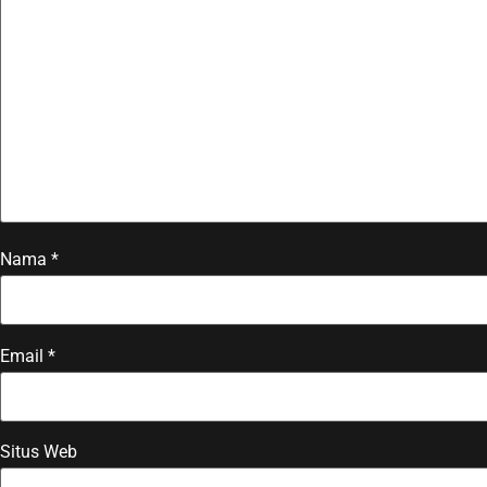
Nama
*
Email
*
Situs Web