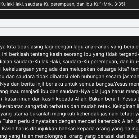
Ku laki-laki, saudara-Ku perempuan, dan ibu-Ku” (Mrk. 3:35)
a kita tidak asing lagi dengan lagu anak-anak yang berjudul
ini berkisah tentang kasih seorang ibu yang tidak tergant
alah saudara-Ku laki-laki, saudara-Ku perempuan, dan ibu-
 kekeluargaan yang ada dan melupakan keluarga kita? tent
bu dan saudara tidak dibatasi oleh hubungan secara jasman
a-Nya dan berita Injil berlaku untuk semua bangsa.Yesus 
rang mau menjadi ibu dan saudara-Nya dia juga harus menge
lah ikatan iman dan kasih kepada Allah. Bukan berarti Yes
rabatan sangatlah terbatas dan mudah retak. Keinginan i
 yang utama bukanlah mengikuti kehendak jasmani tetapi y
da Tuhan perlu dinyatakan dengan mencari kehendak Allah,
. Kasih harus ditunjukkan bahkan kepada orang yang palin
rang yang telah menolongnya, orang yang berasal dari suk