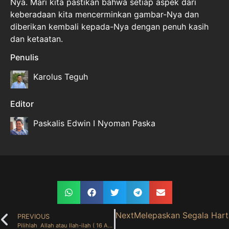
Nya. Mari kita pastikan bahwa setiap aspek dari
keberadaan kita mencerminkan gambar-Nya dan
diberikan kembali kepada-Nya dengan penuh kasih
dan ketaatan.
Penulis
Karolus Teguh
Editor
Paskalis Edwin I Nyoman Paska
Next
Melepaskan Segala Hart
PREVIOUS
Pilihlah Allah atau Ilah-ilah ( 16 Agustus 2025 )