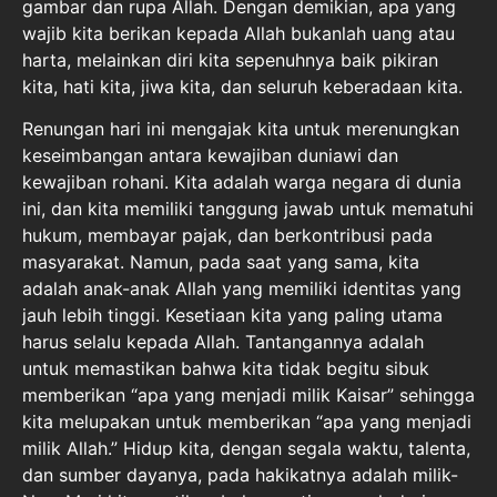
gambar dan rupa Allah. Dengan demikian, apa yang
wajib kita berikan kepada Allah bukanlah uang atau
harta, melainkan diri kita sepenuhnya baik pikiran
kita, hati kita, jiwa kita, dan seluruh keberadaan kita.
Renungan hari ini mengajak kita untuk merenungkan
keseimbangan antara kewajiban duniawi dan
kewajiban rohani. Kita adalah warga negara di dunia
ini, dan kita memiliki tanggung jawab untuk mematuhi
hukum, membayar pajak, dan berkontribusi pada
masyarakat. Namun, pada saat yang sama, kita
adalah anak-anak Allah yang memiliki identitas yang
jauh lebih tinggi. Kesetiaan kita yang paling utama
harus selalu kepada Allah. Tantangannya adalah
untuk memastikan bahwa kita tidak begitu sibuk
memberikan “apa yang menjadi milik Kaisar” sehingga
kita melupakan untuk memberikan “apa yang menjadi
milik Allah.” Hidup kita, dengan segala waktu, talenta,
dan sumber dayanya, pada hakikatnya adalah milik-