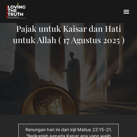
Pajak untuk Kaisar dan Hati
untuk Allah ( 17 Agustus 2025 )
Renungan hari ini dari injil Matius 22:15-21.
“Berikanlah kepada Kaisar apa yang wajib