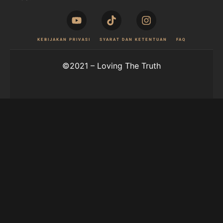
KEBIJAKAN PRIVASI
SYARAT DAN KETENTUAN
FAQ
©2021 – Loving The Truth