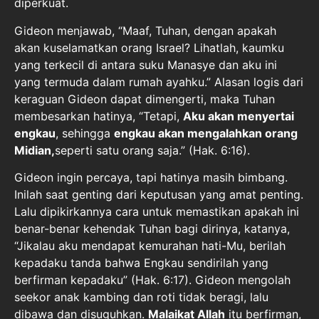
diperkuat.
Gideon menjawab, “Maaf, Tuhan, dengan apakah
akan kuselamatkan orang Israel? Lihatlah, kaumku
yang terkecil di antara suku Manasye dan aku ini
yang termuda dalam rumah ayahku.” Alasan logis dari
keraguan Gideon dapat dimengerti, maka Tuhan
membesarkan hatinya, “Tetapi,
Aku akan menyertai
engkau
, sehingga
engkau akan mengalahkan orang
Midian,
seperti satu orang saja.” (Hak. 6:16).
Gideon ingin percaya, tapi hatinya masih bimbang.
Inilah saat genting dari keputusan yang amat penting.
Lalu dipikirkannya cara untuk memastikan apakah ini
benar-benar kehendak Tuhan bagi dirinya, katanya,
“Jikalau aku mendapat kemurahan hati-Mu, berilah
kepadaku tanda bahwa Engkau sendirilah yang
berfirman kepadaku” (Hak. 6:17). Gideon mengolah
seekor anak kambing dan roti tidak beragi, lalu
dibawa dan disuguhkan.
Malaikat Allah
itu berfirman,