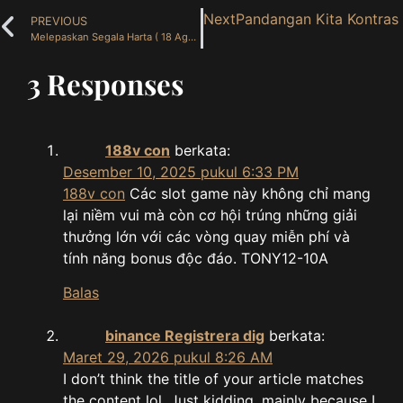
Next
Pandangan Kita Kontras
PREVIOUS
Melepaskan Segala Harta ( 18 Agustus 2025 )
3 Responses
188v con
berkata:
Desember 10, 2025 pukul 6:33 PM
188v con
Các slot game này không chỉ mang
lại niềm vui mà còn cơ hội trúng những giải
thưởng lớn với các vòng quay miễn phí và
tính năng bonus độc đáo. TONY12-10A
Balas
binance Registrera dig
berkata:
Maret 29, 2026 pukul 8:26 AM
I don’t think the title of your article matches
the content lol. Just kidding, mainly because I