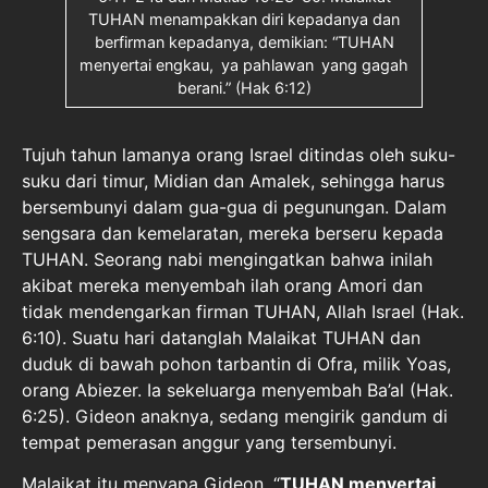
TUHAN menampakkan diri kepadanya dan
berfirman kepadanya, demikian: “TUHAN
menyertai engkau,
ya pahlawan
yang gagah
berani.” (Hak 6:12)
Tujuh tahun lamanya orang Israel ditindas oleh suku-
suku dari timur, Midian dan Amalek, sehingga harus
bersembunyi dalam gua-gua di pegunungan. Dalam
sengsara dan kemelaratan, mereka berseru kepada
TUHAN. Seorang nabi mengingatkan bahwa inilah
akibat mereka menyembah ilah orang Amori dan
tidak mendengarkan firman TUHAN, Allah Israel (Hak.
6:10). Suatu hari datanglah Malaikat TUHAN dan
duduk di bawah pohon tarbantin di Ofra, milik Yoas,
orang Abiezer. Ia sekeluarga menyembah Ba’al (Hak.
6:25). Gideon anaknya, sedang mengirik gandum di
tempat pemerasan anggur yang tersembunyi.
Malaikat itu menyapa Gideon, “
TUHAN menyertai