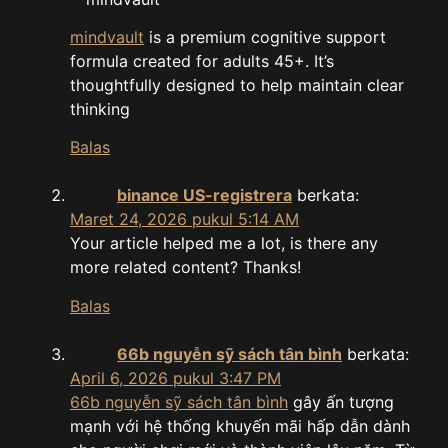
mindvault
is a premium cognitive support
formula created for adults 45+. It’s
thoughtfully designed to help maintain clear
thinking
Balas
binance US-registrera
berkata:
Maret 24, 2026 pukul 5:14 AM
Your article helped me a lot, is there any
more related content? Thanks!
Balas
66b nguyễn sỹ sách tân bình
berkata:
April 6, 2026 pukul 3:47 PM
66b nguyễn sỹ sách tân bình
gây ấn tượng
mạnh với hệ thống khuyến mãi hấp dẫn dành