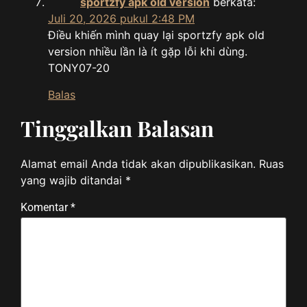
sportzfy apk old version
berkata:
Juli 20, 2026 pukul 2:48 PM
Điều khiến mình quay lại sportzfy apk old
version nhiều lần là ít gặp lỗi khi dùng.
TONY07-20
Balas
Tinggalkan Balasan
Alamat email Anda tidak akan dipublikasikan.
Ruas
yang wajib ditandai
*
Komentar
*