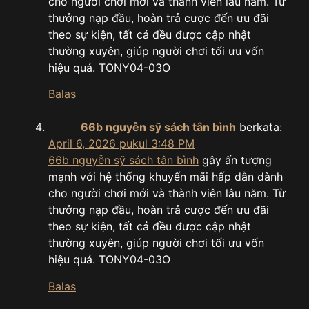
cho người chơi mới và thành viên lâu năm. Từ
thưởng nạp đầu, hoàn trả cược đến ưu đãi
theo sự kiện, tất cả đều được cập nhật
thường xuyên, giúp người chơi tối ưu vốn
hiệu quả. TONY04-03O
Balas
66b nguyễn sỹ sách tân bình
berkata:
April 6, 2026 pukul 3:48 PM
66b nguyễn sỹ sách tân bình
gây ấn tượng
mạnh với hệ thống khuyến mãi hấp dẫn dành
cho người chơi mới và thành viên lâu năm. Từ
thưởng nạp đầu, hoàn trả cược đến ưu đãi
theo sự kiện, tất cả đều được cập nhật
thường xuyên, giúp người chơi tối ưu vốn
hiệu quả. TONY04-03O
Balas