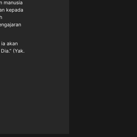
un manusia
dan kepada
h
engajaran
 ia akan
ia.” (Yak.