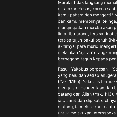
Mereka tidak langsung memah
dikatakan Yesus, karena saat
kamu paham dan mengerti? M
dan kamu mempunyai telinga,
mengingatkan mereka akan per
lima ribu orang, tersisa duab
tersisa tujuh bakul penuh (Mr
akhirnya, para murid mengerti
melainkan ‘ajaran’ orang-oran
berpegang teguh kepada pengaj
Rasul Yakobus berpesan, “Sa
yang baik dan setiap anugera
(Yak. 1:16a). Yakobus berma
mengalami penderitaan dan b
datang dari Allah (Yak. 1:13).
ia diseret dan dipikat olehnya
matang, ia melahirkan maut (
untuk melakukan interospeksi