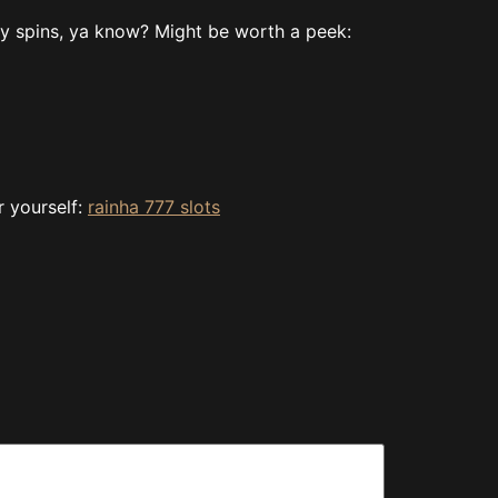
my spins, ya know? Might be worth a peek:
r yourself:
rainha 777 slots