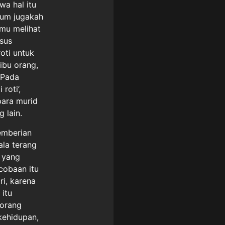
a hal itu
lum jugakah
mu melihat
sus
oti untuk
ribu orang,
 Pada
roti’,
para murid
 lain.
emberian
ala terang
 yang
cobaan itu
ri, karena
 itu
 orang
kehidupan,