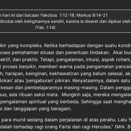
 hari ini dari bacaan Yakobus 1:12-18; Markus 8:14-21
icobai oleh keinginannya sendiri, karena ia diseret dan dipikat ole
(Yak. 1:14)
ikir yang kompleks. Ketika berhadapan dengan suatu kondi
oses pemahaman situasi dan penentuan tindakan. Akal bud
ktif, dan praktis. Tetapi, pengalaman, intuisi, aspek rohani
 proses berpikir, memberi warna pada pengamatan pancai
h, harapan, keinginan, kekhawatiran yang belum selesai, a
okan’ atau ‘pengaburan’ pikiran. Kenyataannya, dalam satu
kesan dan pembelajarannya masing-masing. Dalam pengga
esus, ada ribuan saksi mata. Mungkin saja, mereka mengala
pengalaman spiritual yang berbeda. Sehingga saat menghad
ksi dan tanggapan yang beragam.
 para murid sedang dalam perjalanan di atas perahu. Lalu 
dalah terhadap ragi orang Farisi dan ragi Herodes.” (Mrk. 8: