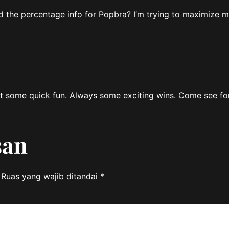
d the percentage info for Popbra? I’m trying to maximize 
nt some quick fun. Always some exciting wins. Come see fo
san
Ruas yang wajib ditandai
*