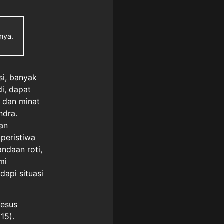
hnya.
si, banyak
i, dapat
, dan minat
ndra.
kan
 peristiwa
ndaan roti,
mi
api situasi
Yesus
15).