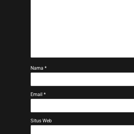
Nama
*
Email
*
Situs Web