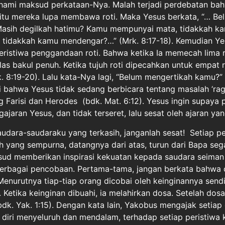
ami maksud perkataan-Nya. Malah terjadi perdebatan bahw
 itu mereka lupa membawa roti. Maka Yesus berkata, “… Be
asih degilkah hatimu? Kamu mempunyai mata, tidakkah ka
 tidakkah kamu mendengar?…” (Mrk. 8:17-18). Kemudian Ye
istiwa penggandaan roti. Bahwa ketika Ia memecah lima r
elas bakul penuh. Ketika tujuh roti dipecahkan untuk empat 
k. 8:19-20). Lalu kata-Nya lagi, “Belum mengertikah kamu?”
 bahwa Yesus tidak sedang berbicara tentang masalah ‘ragi 
g Farisi dan Herodes (bdk. Mat. 6:12). Yesus ingin supaya 
aran Yesus, dan tidak terseret, lalu sesat oleh ajaran yang
udara-saudaraku yang terkasih, janganlah sesat! Setiap p
h yang sempurna, datangnya dari atas, turun dari Bapa seg
ksud memberikan inspirasi kekuatan kepada saudara seiman
erbagai pencobaan. Pertama-tama, jangan berkata bahwa 
 Menurutnya tiap-tiap orang dicobai oleh keinginannya sendi
. Ketika keinginan dibuahi, ia melahirkan dosa. Setelah dosa
bdk. Yak. 1:15). Dengan kata lain, Yakobus mengajak setiap
 diri menyeluruh dan mendalam, terhadap setiap peristiwa 