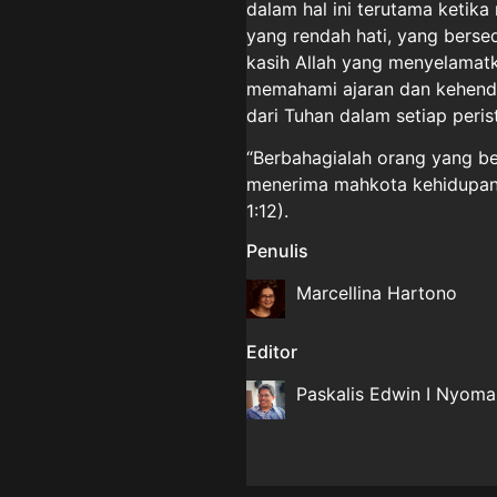
dalam hal ini terutama ketik
yang rendah hati, yang bers
kasih Allah yang menyelamat
memahami ajaran dan kehenda
dari Tuhan dalam setiap peri
“Berbahagialah orang yang be
menerima mahkota kehidupan y
1:12).
Penulis
Marcellina Hartono
Editor
Paskalis Edwin I Nyom