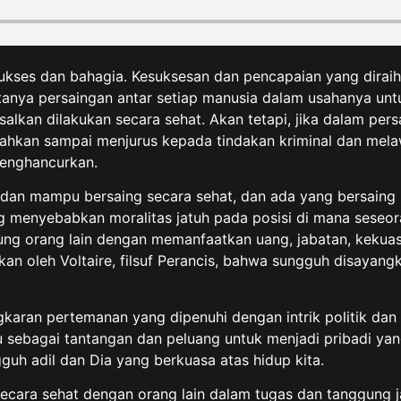
 sukses dan bahagia. Kesuksesan dan pencapaian yang dira
ciptanya persaingan antar setiap manusia dalam usahanya u
lkan dilakukan secara sehat. Akan tetapi, jika dalam persa
 bahkan sampai menjurus kepada tindakan kriminal dan mel
menghancurkan.
a dan mampu bersaing secara sehat, dan ada yang bersaing
ng menyebabkan moralitas jatuh pada posisi di mana seseo
ng orang lain dengan memanfaatkan uang, jabatan, kekuas
n oleh Voltaire, filsuf Perancis, bahwa sungguh disayangk
karan pertemanan yang dipenuhi dengan intrik politik dan 
u sebagai tantangan dan peluang untuk menjadi pribadi yang
uh adil dan Dia yang berkuasa atas hidup kita.
secara sehat dengan orang lain dalam tugas dan tanggung 