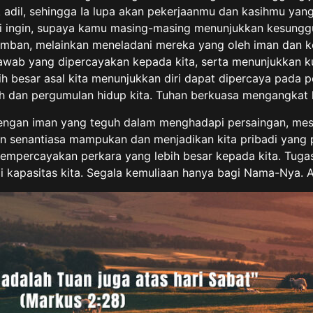
k adil, sehingga Ia lupa akan pekerjaanmu dan kasihmu y
kami ingin, supaya kamu masing-masing menunjukkan kesun
an, melainkan meneladani mereka yang oleh iman dan kesabar
awab yang dipercayakan kepada kita, serta menunjukkan k
besar asal kita menunjukkan diri dapat dipercaya pada per
lah dan pergumulan hidup kita. Tuhan berkuasa mengangkat k
ngan iman yang teguh dalam menghadapi persaingan, meski
uhan senantiasa mampukan dan menjadikan kita pribadi yan
mpercayakan perkara yang lebih besar kepada kita. Tugas
 kapasitas kita. Segala kemuliaan hanya bagi Nama-Nya. 