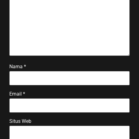
Nama
*
Email
*
Situs Web