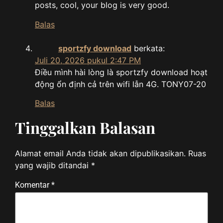
posts, cool, your blog is very good.
Balas
sportzfy download
berkata:
Juli 20, 2026 pukul 2:47 PM
Điều mình hài lòng là sportzfy download hoạt
động ổn định cả trên wifi lẫn 4G. TONY07-20
Balas
Tinggalkan Balasan
Alamat email Anda tidak akan dipublikasikan.
Ruas
yang wajib ditandai
*
Komentar
*