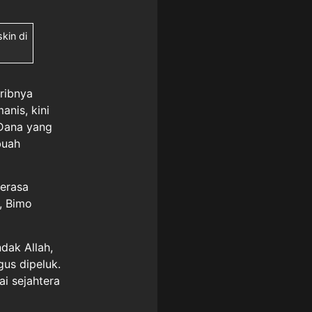
kin di
ribnya
nis, kini
 Dana yang
buah
merasa
, Bimo
dak Allah,
gus dipeluk.
i sejahtera