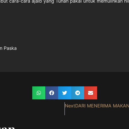
ut cara-cara ajaib yang Tuhan pakai untuk memulihkan hid
an Paska
Next
DARI MENERIMA MAKANA