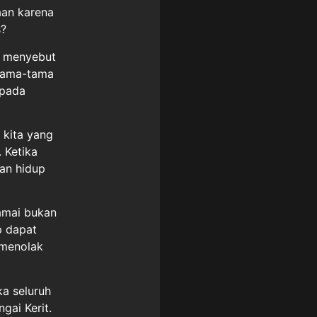
aan karena
s?
us menyebut
rtama-tama
 pada
 kita yang
 Ketika
an hidup
amai bukan
p dapat
 menolak
ka seluruh
gai Kerit.