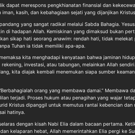
lik dapat merespons pengkhianatan finansial dan kekecew
 iman, kasih, dan kebahagiaan sejati yang dijanjikan Kristu
ra pandang yang sangat radikal melalui Sabda Bahagia. Yes
in di hadapan Allah. Kemiskinan yang dimaksud bukan pe
nkan sikap hati seorang
anawim
: rendah hati, tidak melekat
npa Tuhan ia tidak memiliki apa-apa.
i memaksa kita menghadapi kenyataan bahwa jaminan hidup
ekening, investasi, atau tabungan, melainkan Allah sendiri.
ilang, kita diajak kembali menemukan siapa sumber keaman
“
Berbahagialah orang yang membawa damai.” Membawa d
ilan terjadi. Proses hukum atau penagihan yang wajar teta
rid Kristus dipanggil untuk memutus rantai kebencian dan
i hatinya.
selaras dengan kisah Nabi Elia dalam bacaan pertama. Keti
an kelaparan hebat, Allah memerintahkan Elia pergi ke Sun