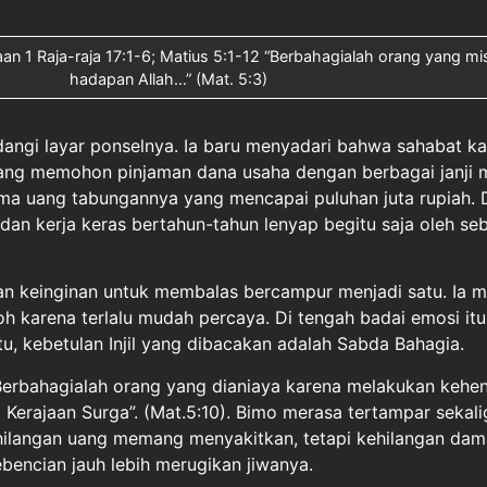
aan 1 Raja-raja 17:1-6; Matius 5:1-12 “Berbahagialah orang yang mis
hadapan Allah…” (Mat. 5:3)
ngi layar ponselnya. Ia baru menyadari bahwa sahabat ka
ang memohon pinjaman dana usaha dengan berbagai janji ma
ama uang tabungannya yang mencapai puluhan juta rupiah.
 dan kerja keras bertahun-tahun lenyap begitu saja oleh se
an keinginan untuk membalas bercampur menjadi satu. Ia 
oh karena terlalu mudah percaya. Di tengah badai emosi itu
tu, kebetulan Injil yang dibacakan adalah Sabda Bahagia.
erbahagialah orang yang dianiaya karena melakukan kehen
Kerajaan Surga”. (Mat.5:10). Bimo merasa tertampar sekali
hilangan uang memang menyakitkan, tetapi kehilangan dama
bencian jauh lebih merugikan jiwanya.