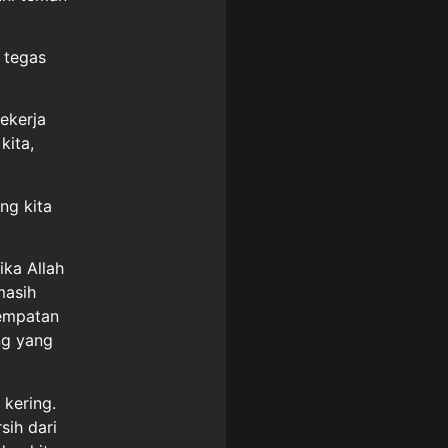
 tegas
ekerja
kita,
ing kita
ika Allah
masih
sempatan
ng yang
 kering.
sih dari