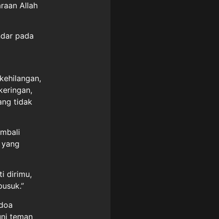
raan Allah
andar pada
kehilangan,
keringan,
ang tidak
embali
g yang
i dirimu,
usuk.”
 doa
uni teman