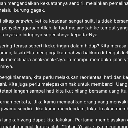
gan mengandalkan kekuatannya sendiri, melainkan pemeliha
lalui burung gagak.
i sikap
anawim
. Ketika keadaan sangat sulit, ia tidak bers
 penyelenggaraan Allah. Ia taat melangkah ke tempat yang
ercayakan hidupnya sepenuhnya kepada-Nya.
ering terasa seperti kekeringan dalam hidup? Kita merasa 
amun, kisah Elia mengingatkan bahwa bahkan di tengah ke
ntuk memelihara anak-anak-Nya. Ia mampu membuka jalan y
umnya.
pengkhianatan, kita perlu melakukan reorientasi hati dan k
lahi. Kita juga perlu melepaskan hak untuk membenci. Uan
tapi jangan sampai hati kita ikut hilang bersama uang itu.
ernah berkata, “Jika kamu memaafkan orang yang menyakit
iwamu sendiri. Jika kamu mendendam, luka itu akan memb
a langkah yang dapat kita lakukan. Pertama, membiasakan
sa marah muncul, katakanlah: “Tuhan Yesus, saya mengamp