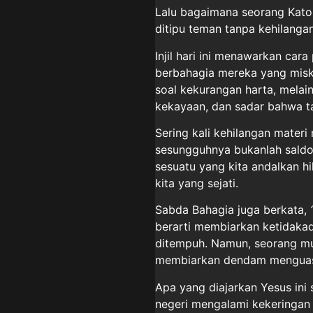
Lalu bagaimana seorang Kato
ditipu teman tanpa kehilangan
Injil hari ini menawarkan ca
berbahagia mereka yang misk
soal kekurangan harta, melai
kekayaan, dan sadar bahwa ta
Sering kali kehilangan mater
sesungguhnya bukanlah saldo r
sesuatu yang kita andalkan h
kita yang sejati.
Sabda Bahagia juga berkata,
berarti membiarkan ketidakad
ditempuh. Namun, seorang mu
membiarkan dendam menguasa
Apa yang diajarkan Yesus ini 
negeri mengalami kekeringan d