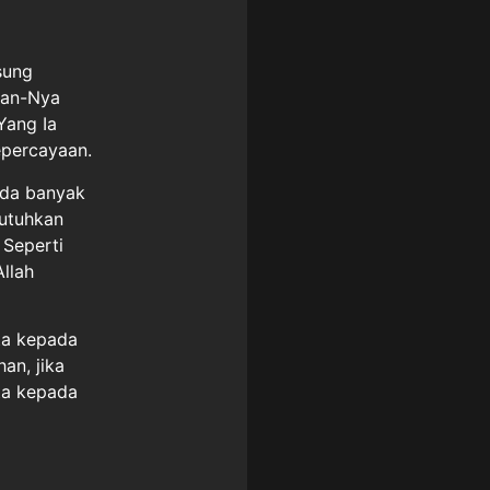
sung
gan-Nya
Yang Ia
epercayaan.
 ada banyak
butuhkan
 Seperti
llah
ta kepada
an, jika
ta kepada