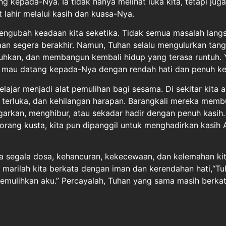
 kepada-Nya. Ia tidak hanya melihat luka kita, tetapi juga
lahir melalui kasih dan kuasa-Nya.
mengubah keadaan kita seketika. Tidak semua masalah lang
taan segera berakhir. Namun, Tuhan selalu mengulurkan tan
kan, dan membangun kembali hidup yang terasa runtuh. 
g mau datang kepada-Nya dengan rendah hati dan penuh k
belajar menjadi alat pemulihan bagi sesama. Di sekitar kita
, terluka, dan kehilangan harapan. Barangkali mereka mem
rkan, menghibur, atau sekadar hadir dengan penuh kasih.
rang kusta, kita pun dipanggil untuk menghadirkan kasih A
wa segala dosa, kehancuran, kekecewaan, dan kelemahan ki
u, marilah kita berkata dengan iman dan kerendahan hati,“Tuh
mulihkan aku.” Percayalah, Tuhan yang sama masih berka