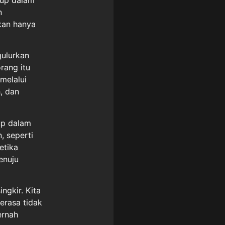
n
kan hanya
gulurkan
orang itu
melalui
, dan
dup dalam
 seperti
etika
enuju
ngkir. Kita
erasa tidak
ernah