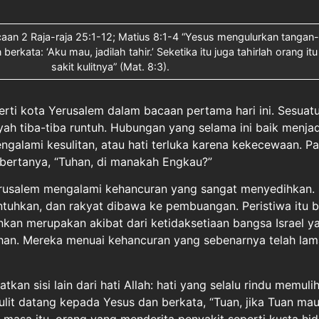
acaan 2 Raja-raja 25:1-12; Matius 8:1-4 “Yesus mengulurkan tangan
erkata: ‘Aku mau, jadilah tahir.’ Seketika itu juga tahirlah orang itu
sakit kulitnya” (Mat. 8:3).
erti kota Yerusalem dalam bacaan pertama hari ini. Sesuatu
ah tiba-tiba runtuh. Hubungan yang selama ini baik menjad
galami kesulitan, atau hati terluka karena kekecewaan. Pa
n bertanya, “Tuhan, di manakah Engkau?”
Yerusalem mengalami kehancuran yang sangat menyedihkan.
tuhkan, dan rakyat dibawa ke pembuangan. Peristiwa itu 
ainkan merupakan akibat dari ketidaksetiaan bangsa Israel y
uhan. Mereka menuai kehancuran yang sebenarnya telah lam
atkan sisi lain dari hati Allah: hati yang selalu rindu memuli
ulit datang kepada Yesus dan berkata, “Tuan, jika Tuan mau
 masa itu, orang yang menderita penyakit seperti kusta hi