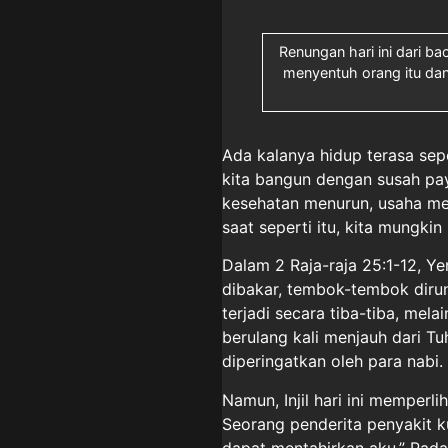
Renungan hari ini dari b
menyentuh orang itu dan b
Ada kalanya hidup terasa sep
kita bangun dengan susah pay
kesehatan menurun, usaha men
saat seperti itu, kita mungki
Dalam 2 Raja-raja 25:1-12, 
dibakar, tembok-tembok dirun
terjadi secara tiba-tiba, mel
berulang kali menjauh dari T
diperingatkan oleh para nabi.
Namun, Injil hari ini memperlih
Seorang penderita penyakit k
dapat mentahirkan aku.” Pada