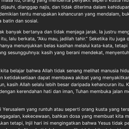
 dijauhi, dianggap najis, dan tidak diterima dalam kehidupa
 demikian tentu merupakan kehancuran yang mendalam, bu
a batin dan sosial.
k banyak bertanya dan tidak menjaga jarak. Ia justru men
, lalu berkata, “Aku mau, jadilah tahir.” Seketika itu juga 
hanya menunjukkan belas kasihan melalui kata-kata, tetapi 
 yang sesungguhnya: kasih yang berani mendekat, menyentuh
, kita belajar bahwa Allah tidak senang melihat manusia hi
 ketidaksetiaan dapat membawa akibat yang menyakitkan,
, kasih Allah selalu lebih besar daripada kehancuran itu. K
engan kerendahan hati dan iman, Tuhan membuka jalan m
ti Yerusalem yang runtuh atau seperti orang kusta yang tersi
egagalan, kekecewaan, bahkan dosa yang membuat kita m
an tetapi, Injil hari ini mengingatkan bahwa Yesus tidak p