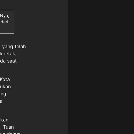
-Nya,
 dari
 yang telah
i retak,
da saat-
 Kota
bukan
ang
a
hkan.
, Tuan
dup dalam