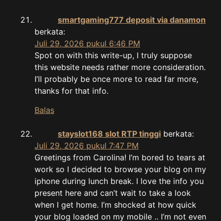
smartgaming777 deposit via danamon
berkata:
Juli 29, 2026 pukul 6:46 PM
Spot on with this write-up, I truly suppose
this website needs rather more consideration.
I’ll probably be once more to read far more,
thanks for that info.
Balas
stayslot168 slot RTP tinggi
berkata:
Juli 29, 2026 pukul 7:47 PM
Greetings from Carolina! I’m bored to tears at
work so I decided to browse your blog on my
iphone during lunch break. I love the info you
present here and can’t wait to take a look
when I get home. I’m shocked at how quick
your blog loaded on my mobile .. I’m not even