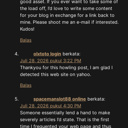
good asset. If you ever want to take some of
the load off, I’d love to write some content
for your blog in exchange for a link back to
mine. Please shoot me an e-mail if interested.
Kudos!
Balas
olxtoto login
berkata:
Juli 28, 2026 pukul 3:22 PM
Thankyou for this howling post, I am glad I
detected this web site on yahoo.
Balas
spacemanslot88 online
berkata:
Juli 28, 2026 pukul 4:30 PM
Someone essentially lend a hand to make
severely articles I’d state. That is the first
time I frequented your web page and thus