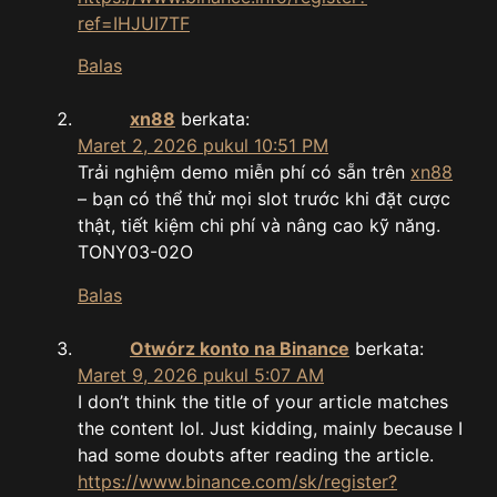
ref=IHJUI7TF
Balas
xn88
berkata:
Maret 2, 2026 pukul 10:51 PM
Trải nghiệm demo miễn phí có sẵn trên
xn88
– bạn có thể thử mọi slot trước khi đặt cược
thật, tiết kiệm chi phí và nâng cao kỹ năng.
TONY03-02O
Balas
Otwórz konto na Binance
berkata:
Maret 9, 2026 pukul 5:07 AM
I don’t think the title of your article matches
the content lol. Just kidding, mainly because I
had some doubts after reading the article.
https://www.binance.com/sk/register?