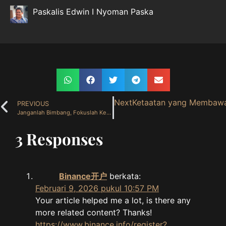
Paskalis Edwin I Nyoman Paska
Next
Ketaatan yang Membawa 
PREVIOUS
Janganlah Bimbang, Fokuslah Kepada-Nya (5 Agustus 2025)
3 Responses
Binance开户
berkata:
Februari 9, 2026 pukul 10:57 PM
Your article helped me a lot, is there any
more related content? Thanks!
https://www.binance.info/register?