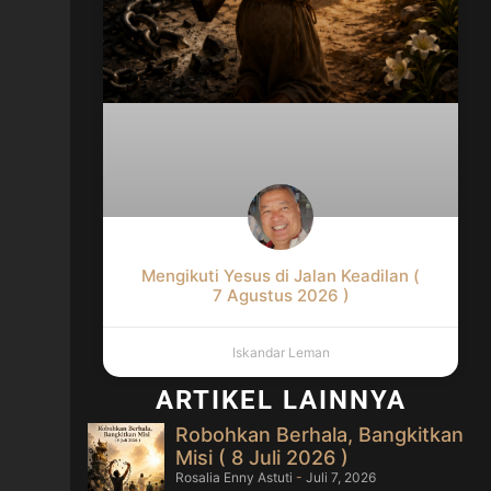
Mengikuti Yesus di Jalan Keadilan (
7 Agustus 2026 )
Iskandar Leman
ARTIKEL LAINNYA
Robohkan Berhala, Bangkitkan
Misi ( 8 Juli 2026 )
Rosalia Enny Astuti
Juli 7, 2026