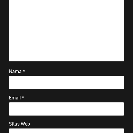
Nama
*
Email
*
Situs Web