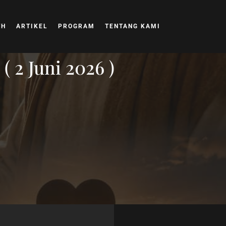
TH
ARTIKEL
PROGRAM
TENTANG KAMI
 2 Juni 2026 )