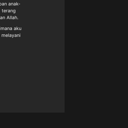
pan anak-
 terang
an Allah.
aimana aku
n melayani