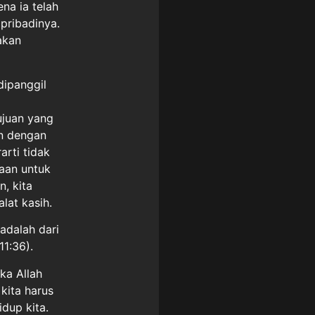
na ia telah
pribadinya.
akan
dipanggil
ujuan yang
an dengan
rti tidak
naan untuk
, kita
lat kasih.
adalah dari
11:36).
ka Allah
kita harus
idup kita.