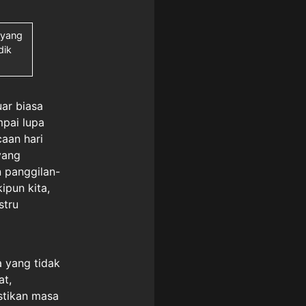
 yang
dik
ar biasa
mpai lupa
aan hari
yang
 panggilan-
ipun kita,
stru
a yang tidak
at,
stikan masa