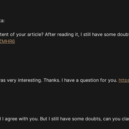
ta:
nt of your article? After reading it, I still have some dou
GZMHR6
s very interesting. Thanks. I have a question for you.
http
I agree with you. But I still have some doubts, can you clar