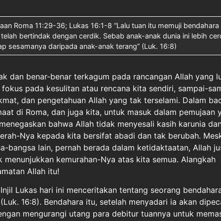
acaan Roma 11:29-36; Lukas 16:1-8 “Lalu tuan itu memuji bendahara
 ia telah bertindak dengan cerdik. Sebab anak-anak dunia ini lebih cer
ap sesamanya daripada anak-anak terang” (Luk. 16:8)
nak dan benar-benar terkagum pada rancangan Allah yang lu
 fokus pada kesulitan atau rencana kita sendiri, sampai-sa
mat, dan pengetahuan Allah yang tak terselami. Dalam bac
emaat di Roma, dan juga kita, untuk masuk dalam pemujaan 
menegaskan bahwa Allah tidak menyesali kasih karunia dan
nugerah-Nya kepada kita bersifat abadi dan tak berubah. Mesk
a-bangsa lain, pernah berada dalam ketidaktaatan, Allah ju
k menunjukkan kemurahan-Nya atas kita semua. Alangkah
atan Allah itu!
njil Lukas hari ini menceritakan tentang seorang bendahar
 (Luk. 16:8). Bendahara itu, setelah menyadari ia akan dipec
dengan mengurangi utang para debitur tuannya untuk mema