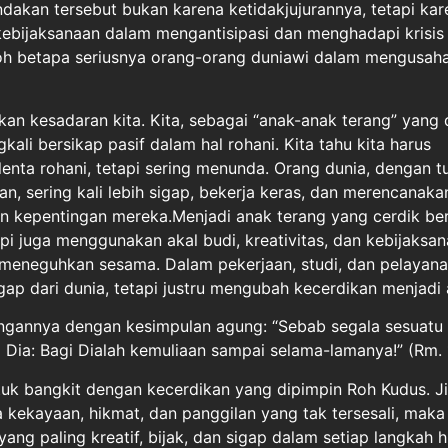
dakan tersebut bukan karena ketidakjujurannya, tetapi kare
ebijaksanaan dalam mengantisipasi dan menghadapi krisis 
oh betapa seriusnya orang-orang duniawi dalam mengusah
n kesadaran kita. Kita, sebagai “anak-anak terang” yang 
ngkali bersikap pasif dalam hal rohani. Kita tahu kita harus
ta rohani, tetapi sering menunda. Orang dunia, dengan t
n, sering kali lebih sigap, bekerja keras, dan merencanak
 kepentingan mereka.Menjadi anak terang yang cerdik bera
pi juga menggunakan akal budi, kreativitas, dan kebijaksa
eneguhkan sesama. Dalam pekerjaan, studi, dan pelayanan
igap dari dunia, tetapi justru mengubah kecerdikan menjadi a
ngannya dengan kesimpulan agung: “Sebab segala sesuatu 
 Dia: Bagi Dialah kemuliaan sampai selama-lamanya!” (Rm. 
ntuk bangkit dengan kecerdikan yang dipimpin Roh Kudus. Ji
 kekayaan, hikmat, dan panggilan yang tak tersesali, maka 
ng paling kreatif, bijak, dan sigap dalam setiap langkah h